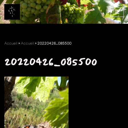
Aller
au
contenu
Accueil
»
Accueil
»
20220426_085500
20220426_085500