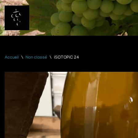
Aller
au
contenu
Accueil
\
Non classé
\
iSOTOPiC 24